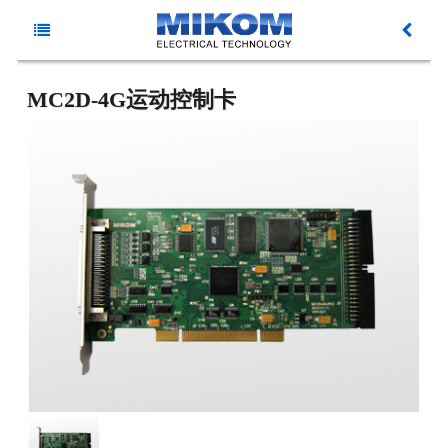
主
新
菜
MC2D-4G运动控制卡
闻
产
单
动
品
资
态
中
料
解
心
下
决
服
载
方
务
关
案
与
于
支
麦