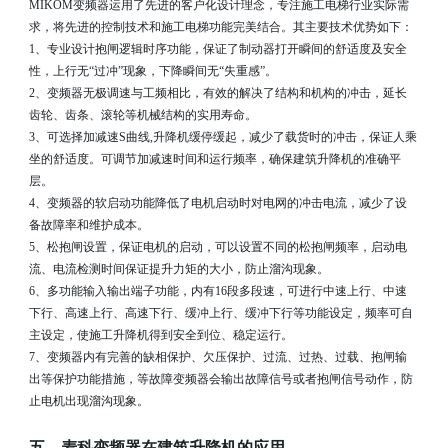
MIKOM
变频器运用了先进的客户化设计理念，专注施工电梯行业实际需
求，将先进的控制技术和施工电梯功能完美结合。其主要技术优势如下：
1
、专业设计抱闸逻辑时序功能，保证了制动器打开瞬间的舒适度及安全
性，上行无“过冲”现象，下降瞬间无“失重感”。
2
、变频器无极调速与工频相比，有效的解决了结构和机构的冲击，延长
齿轮、齿条、滚轮等机械结构的实用寿命。
3
、可选择加减速
S
曲线
,
升降机缓停缓起，减少了载货时的冲击，保证人乘
坐的舒适度。可调节加减速时间和运行频率，确保建筑升降机的准确平
层。
4
、变频器的软启动功能降低了电机启动时对电网的冲击电流，减少了设
备故障率和维护成本。
5
、松抱闸设置，保证电机的启动，可以设置不同的松抱闸频率，启动电
流、电流检测时间保证提升力矩的大小，防止溜沟现象。
6
、多功能输入输出端子功能，内有
16
段多段速，可进行中速上行、中速
下行、高速上行、高速下行、缓冲上行、缓冲下行等功能设定，频率可自
主设定，使施工升降机得到安全到位、稳定运行。
7
、变频器内有完善的缺相保护、欠压保护、过流、过热、过载、抱闸输
出等保护功能措施，等故障变频器会输出故障信号或者抱闸信号动作，防
止电机出现溜沟现象。
五、麦科变频器在建筑升降机的应用