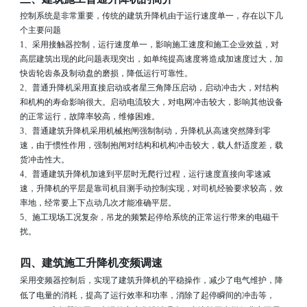
控制系统是非常重要，传统的建筑升降机由于运行速度单一，存在以下几
持
科
个主要问题
1、
采用接触器控制，运行速度单一，影响施工速度和施工企业效益，对
电
高层建筑出现的此问题表现突出，如单
纯提高速度将造成加速度过大，加
快齿轮齿条及制动盘的磨损，降低运行可靠性。
2
、普通升降机采用直接启动或者星三角降压启动，启动冲击大，对结构
气
和机构的寿命影响很大。启动电流较大，对电网冲击较大，影响其他设备
的正常运行，故障率较高，维修困难。
3
、普通建筑升降机采用机械抱闸强制制动，升降机从高速突然降到零
速，由于惯性作用，强制抱闸对结构和机构冲击较大，载人舒适度差，载
货冲击性大。
4
、普通建筑升降机加速到平层时无爬行过程，运行速度直接向零速减
速，升降机的平层是靠司机目测手动控制实现，对司机经验要求较高，效
率地，经常要上下点动几次才能准确平层。
5
、施工现场工况复杂，吊龙的频繁起停给系统的正常运行带来的电磁干
扰。
四、建筑施工升降机变频调速
采用变频器控制后，实现了建筑升降机的平稳操作，减少了电气维护，降
低了电量的消耗，提高了运行效率和功率，消除了起停瞬间的冲击等，