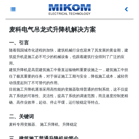
主
新
菜
麦科电气吊龙式升降机解决方案
闻
产
一、引言
单
随着我国城市化进程的加快，建筑机械行业也迎来了其发展的黄金期，建
动
品
筑提升机是施工必不可少的机械设备，也跟着建筑行业得到了广泛的应
资
用。
建筑升降机是高层建筑施工中垂直运输物料重要设施之一，建筑施工中担
态
中
料
解
任了极其重要的任务，对于保证施工工期与安全，降低施工成本，减轻劳
动强度起到了不可替代的作用。
心
下
决
服
目前施工升降机逐渐采用高性能的变频器取缔普通的控制系统，这不仅提
高了系统的可靠性、灵活性，提高了系统的调速范围，而且速度控制更精
确、高作业效率，起动、停止平缓，运行较稳定等特点。
载
方
务
关
二、关键词
案
与
于
麦科专用变频器、
施工升降机、升降稳定
支
麦
三、建筑施工普通升降机的简介