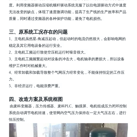
度。利用变频器驱动压缩机螺杆驱动系统克服了以往电源驱动方式中速度
持
科
无法改变的缺点，体现了速度微调功能，提高了生产线的生产效率和产品
质量，同时通过变频器的各种保护功能，避免了电机损伤。
电
三、原系统工况存在的问题
1
、主电机虽然星
-
角减压起动，但起动时的电流仍然很大，会影响电网的
气
稳定及其它用电设备的运行安全。
2
、主电机工频运行致使空压机运行时噪音很大。
3
、主电机工频频繁起动对设备的冲击大，电机轴承的磨损大，所以设备
维护工作时对机械量大。
4
、经常卸载和加载导致整个气网压力经常变化，不能保持恒定的工作压
力。
5
、非经济运行，电能浪费严重。
四、改造方案及系统框图
由麦科变频器，压力传感器、麦科
PLC
、触摸屏、电机组成压力闭环控制
系统自动调节电机转速，使管网内空气压力保持在一定大气压左右，进行
恒压控制。