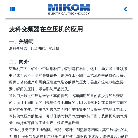
主
新
菜
麦科变频器在空压机的应用
闻
一、关键词
产
单
麦科变频器、
PID
功能、空压机
动
品
资
二、简介
空压机在各厂矿企业中应用极广，特别是在石油、化工、动力等工业领域
态
中
料
解
中已成为必不可少的关键设备，是许多工业部门工艺流程中的核心设备。
提供自动化生产所需的压缩空气足够的供气压力，是生产流程顺畅之要
心
下
决
服
素，瞬间的压降，即会影响产品品质。
通常用户通过空压站来给各车间供气，各车间用气量的多少是经常变动
载
方
务
的，而且不同时间的用气量也是不相同的，因此供气不足或者供气过剩的
关
情况时有发生。而用气和供气之间的不平衡集中地反映在供气的压力上，
保持供气压力的恒定，可以使供气和用气之间保持平衡，从而提高供气质
案
与
于
量，维持各车间的正常生产，保证产品质量。
空压机系统主要由压缩机、气筒、螺杆、加热器等构成，其中压缩机的动
支
麦
力
-
螺杆根据气筒温度和产品生产量的变化随时改变速度，维持最合适的速