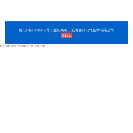
持
科
电
鲁ICP备17036186号-1
版权所有：威海麦科电气技术有限公司
51La
气
module not existmodule not exist