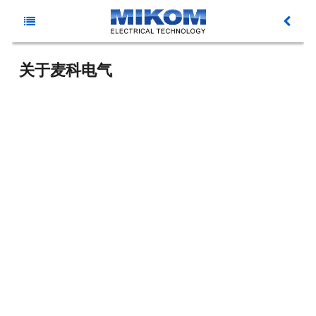
主
新
菜
关于麦科电气
闻
产
单
动
品
资
态
中
料
解
心
下
决
服
载
方
务
关
案
与
于
支
麦