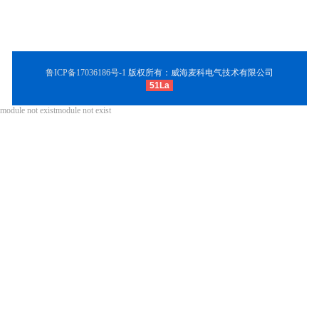
持
科
电
鲁ICP备17036186号-1
版权所有：威海麦科电气技术有限公司
51La
气
module not existmodule not exist