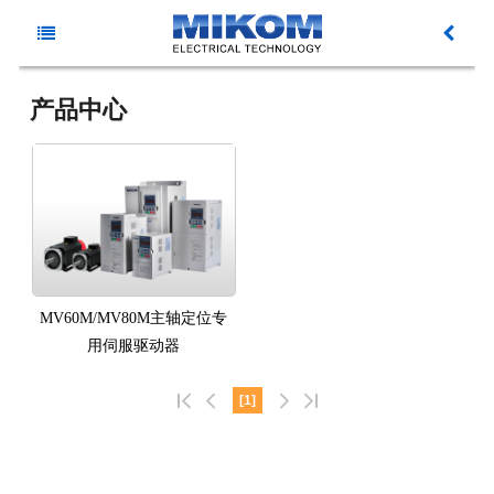
主
新
菜
产品中心
闻
产
单
动
品
资
态
中
料
解
心
下
决
服
MV60M/MV80M主轴定位专
用伺服驱动器
载
方
务
关
[1]
案
与
于
支
麦